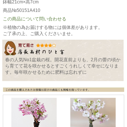
鉢幅21cm×高7cm
商品№50151A410
この商品について問い合わせる
※植物の為お届けする物には個体差があります。
ご了承の上、ご購入くださいませ。
春の人気No1盆栽の桜。開花直前よりも、2月の蕾の頃か
ら育てて花を咲かせるとすごくうれしくて幸せになりま
す。毎年咲かせるために肥料は忘れずに