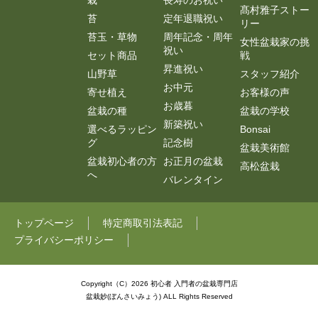
栽
長寿のお祝い
髙村雅子ストー
が楽しみです!
苔
定年退職祝い
リー
形は少しイメージと違いましたが、それも個性で
苔玉・草物
周年記念・周年
女性盆栽家の挑
すね!
祝い
セット商品
戦
きぃ 2016/03/04
昇進祝い
山野草
スタッフ紹介
お中元
寄せ植え
お客様の声
評価：★★★★★
お歳暮
盆栽の種
盆栽の学校
紅葉が素敵です
新築祝い
選べるラッピン
Bonsai
グ
記念樹
盆栽美術館
桜の2本立ち 盆栽が届いて1週間が経ちますが、多
盆栽初心者の方
お正月の盆栽
高松盆栽
少黄色づいていた葉が今では紅葉となってます。
へ
バレンタイン
初めての盆栽にチャレンジしてますが、本当に癒
され毎朝水を注ぐのが楽しみです。
トップページ
特定商取引法表記
来年春に桜が咲いたら、一鉢づつ増やしていこう
プライバシーポリシー
と思っています。
マロ 2015/10/14
Copyright（C）2026 初心者 入門者の盆栽専門店
盆栽妙(ぼんさいみょう) ALL Rights Reserved
評価：★★★★