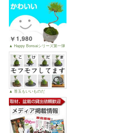
た。
ひろくん 2017/02/16
評価：★★★★★
父の定年退職のお祝いにプレゼント
▲ Happy Bonsaiシリーズ第一弾
父の退職祝いとして注文し、届いてすぐに父に持
っていきました。
梱包のまま持っていき、玄関先で開けて夫婦でし
っかりした桜の幹に驚きつつ、父に手渡すと老眼
の目を輝かせて1周じっくり見ていました。
植木や家庭菜園の世話が好きな父は育て方はわか
▲ 苔玉もいいものだ
るそうで10分程眺めた後、部屋が暖かいからと玄
関先に置いてました。
蕾も沢山ついていて、花が好きな母も咲くのが楽
しみだととても嬉しそうにしてました。
私達夫婦も実家へ帰るのが楽しみになりました。
ラッピングも綺麗でとても満足しました!!