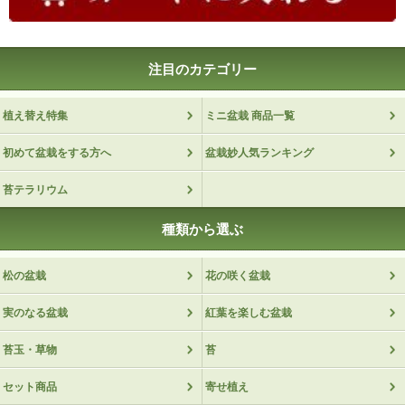
まだ咲いてませんが
ご栄転に送りました
注目のカテゴリー
まだ咲いてませんが、花開くのが楽しみで大事に
育てますねと、喜んで頂けました
植え替え特集
ミニ盆栽 商品一覧
見本通りの幹のしっかりした桜だったようで、ネ
ットで注文する不安もありましたが、選んで良か
初めて盆栽をする方へ
盆栽妙人気ランキング
ったなと思いました
苔テラリウム
たかちゃん 2019/03/26
種類から選ぶ
評価：★★★★
今日着きました
松の盆栽
花の咲く盆栽
力強い枝で、花が咲くのが楽しみ
実のなる盆栽
紅葉を楽しむ盆栽
ok! 2019/02/17
苔玉・草物
苔
評価：★★★★★
セット商品
寄せ植え