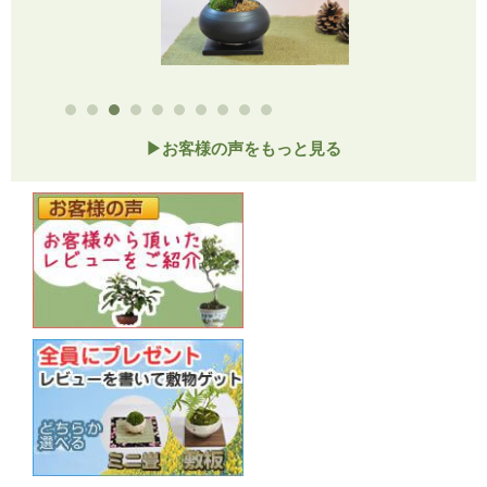
桜
2本桜の樹種は何桜でしょうか蕾がたくさん付いて
いて早く咲くのが楽しみです
▶お客様の声をもっと見る
→こちらは旭山という品種になります。
勇一郎 2017/02/20
評価：★★★★★
満足
初めての購入でしたが、電話応対も親切で助か
りました。梱包も開けてびっくり、女性らしさを
感じさせる、とても丁寧な包装でした。品物も、
元気良さそうで、桜が咲くのが楽しみです。盆栽
の育て方のガイドも同封してあり、これなら安心
して盆栽を育てられそうです。機会があれば、ま
た利用したいと思います。ありがとうございまし