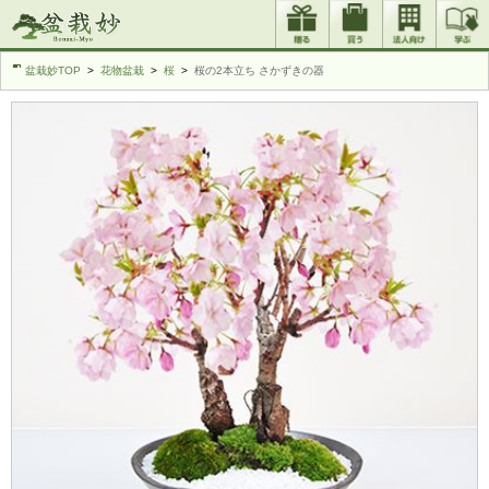
盆栽妙TOP
花物盆栽
桜
桜の2本立ち さかずきの器