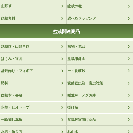
二度目の購入
山野草
盆栽の種
昨年購入して大変満足していましたが、夏に油断
盆栽素材
選べるラッピング
して枯れてしまいました。昨年、購入済みなので
安心して購入出来ました。今年は頑張るぞ!
盆栽関連商品
Coleman大好き! 2018/02/19
盆栽鉢・山野草鉢
敷物・花台
評価：★★★★★
はさみ・道具
盆栽用針金
良かった
盆栽飾り・フィギア
土・化粧砂
迅速に対応して頂きありがとうございます。しっ
かり育てていきたいと思います
肥料
殺菌殺虫剤・害虫対策
あい 2018/02/11
盆栽本・書籍
睡蓮鉢・メダカ鉢
評価：★★★★
水盤・ビオトープ
掛け軸
両親の金婚式
一輪挿し花瓶
盆栽教室向け商品
両親の金婚式のお祝いに贈りました。梱包もしっ
水石・飾り石
枯山水