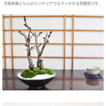
た。電話での問合せにも大変親切にご対応頂き、
洋風和風どちらのインテリアでもマッチする雰囲気です。
発注後2～3日で各家に届きました。和風の素敵な
ラッピング、丁寧な梱包、詳しい説明書に肥料ま
でついていて、贈った方々から大変喜ばれまし
た。個体によって開花日が多少異なったようです
が、いずれも少しずつ蕾が膨らみ、1週間～10日後
ぐらいに華やかな満開を迎えたようです。
ゆきみん 2021/04/09
評価：★★★★★
楽しみです
コロナ禍で癒されたくて挑戦してみました。盆栽
初心者でちゃんと育てられるか不安もあります
が、綺麗な花を咲かせられるように楽しみにお世
話したいと思います。
はなちゃん 2021/03/11