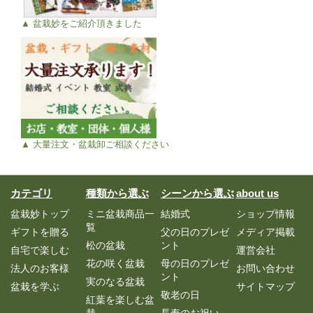
ありがとうございました(^^)
▲ 盆栽妙をご紹介頂きました
あゅん 2016/11/13
評価：★★★★★
特等席独り占め
写真をレビューに投稿できないのが残念です。
誇らしく堂々と咲いてくれました。
▲ 大量注文・盆栽卸ご相談ください
これから毎年、自宅で、しかもリビングでお花見
ができるなんて最高です。
良い盆栽に出会えて幸せでした。
カテゴリ
種類から選ぶ
シーンから選ぶ
about us
ジュン 2016/04/09
盆栽妙トップ
ミニ盆栽商品一
結婚式
ショップ情報
覧
ギフトを贈る
父の日のプレゼ
メディア掲載
評価：★★★★
松の盆栽
ント
自宅で楽しむ
運営会社
梱包がとても丁寧で嬉しかったです。
花の咲く盆栽
母の日のプレゼ
法人のお客様
お問い合わせ
ント
実のなる盆栽
盆栽を学ぶ
サイトマップ
梱包がとても丁寧で嬉しかったです。
敬老の日
紅葉を楽しむ盆
開けた瞬間から立派な姿だったので育てていくの