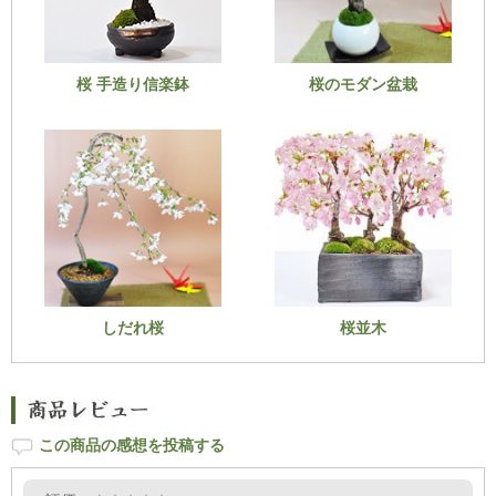
桜 手造り信楽鉢
桜のモダン盆栽
しだれ桜
桜並木
この商品の感想を投稿する