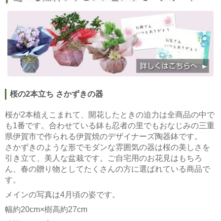
桜の2本立ち さかずきの器
桜が2本植えこまれて、開花したときの迫力は全商品の中で
も1番です。合わせている鉢も忍者の里でもおなじみの三重
県伊賀市で作られる伊賀焼のデザイナーズ陶器鉢です。
さかずきのような形でモダンな雰囲気の器は桜の美しさを
引き立て、美人な盆栽です。ご自宅用のお花見はもちろ
ん、春の贈り物としてたくさんの方に選ばれている商品で
す。
メインの写真は4月頃の姿です。
幅約20cm×樹高約27cm