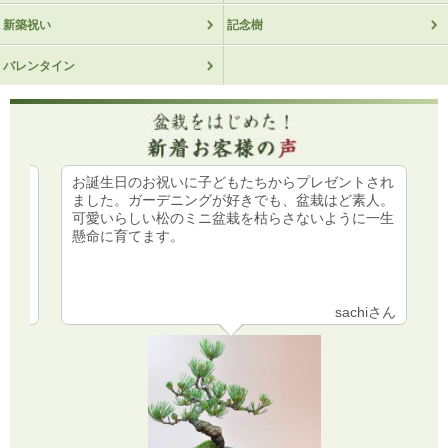
ありがとうございます。
新築祝い
記念樹
江戸川小五郎 2018/01/23
バレンタイン
評価：★★★★★
とても満足です
本日、届きました。
され
初めての盆栽です。丁寧に梱包された
注文してから思っていたより早く届き、梱包も丁
人。
美しく元気な梅が届きました。
一生
育て方も詳しく載っていて大変ありがたく
寧。
大事に育てていこうと思います。
立派な二本立ての桜で、うっすらと蕾が膨らみか
けてる様な状態で、開花が待ち遠しいです。
hiさん
jさん
直筆の店長よりの案内もあり、丁寧さを実感しま
した。
また、何か購入したいと思います。
coleman大好き! 2017/03/23
評価：★★★★