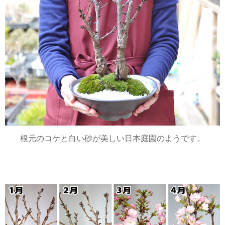
しまいました。
今回はコロナの影響で花見も行けず、もう一度き
っちり育てたいと思い再度購入。
4月入ってから購入したため、正直咲き終わりかと
思いましたが
届いて2日後くらいに咲き始め満開になりました。
こんなご時世の中、本当に綺麗で感動しました!今
度は長く長く育てて行きたいと思います。
にっけん 2020/04/12
評価：★★★★★
根元のコケと白い砂が美しい日本庭園のようです。
届きました
開花するのが、楽しみです
さくら 2020/03/28
評価：★★★★★
丁寧