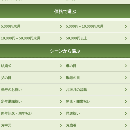
かりして頂き、箱を開けた瞬間に「わー」と歓声
が上がり、とても喜んでくれました。花開くのが
価格で選ぶ
楽しみです!
昭和の娘 2018/02/07
5,000円未満
5,000円～10,000円未満
10,000円～50,000円未満
50,000円以上
評価：★★★★★
大変喜ばれました!!
シーンから選ぶ
最高の贈り物になりました!!ありがとうございまし
結婚式
母の日
た!
ノリタルオ 2018/02/01
父の日
敬老の日
長寿のお祝い
お正月の盆栽
評価：★★★★★
安心して購入できます。
定年退職祝い
開店・開業祝い
同時に注文した紅白梅大樹も、非常に満足です。
周年記念・周年祝い
昇進祝い
梅の開花の後に桜も楽しめると思うと、今から楽
お中元
お歳暮
しみでわくわくです。