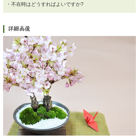
ひぃまぁ 2022/03/12
・不在時はどうすればよいですか?
評価：★★★★★
大満足です!
はじめて、購入しました。
想像してたより、立派な盆栽が届きました!
毎日、朝起きて、お水を与えるのが日課です。
立派な花が咲くといいなーと今から楽しみにして
ます。
こちらの勘違いでお電話してしまった時も、優し
く対応していただき、ありがとうございました!
さくら 2021/05/12
評価：★★★★★
大変喜ばれました
就職祝い、退職祝いの贈り物として3鉢購入しまし