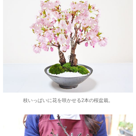
評価：★★★★★
お家でお花見
どこにも行けないこんな時だから、気分転換にで
もなればと思い、友人宅へ贈りました。届いたと
きは、全体の3分咲きくらいだったようで、少しず
つ咲いていく様を楽しんでもらえたようです。
購入後前にお電話で問い合わせた時も、色々と教
えて頂き、初めてでしたが安心して購入できまし
た。
魅力的な商品が沢山あるようなので、今後もチェ
ックしていきたいと思います。
れいちゃん 2020/04/27
枝いっぱいに花を咲かせる2本の桜盆栽。
評価：★★★★★
素晴らしい桜
数年前に一度購入したのですが、未熟で枯らして