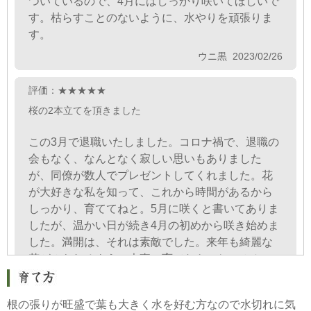
ついているので、4月にはしっかり咲いてほしいで
す。枯らすことのないように、水やりを頑張りま
す。
ウニ黒 2023/02/26
評価：★★★★★
桜の2本立てを頂きました
この3月で退職いたしました。コロナ禍で、退職の
会もなく、なんとなく寂しい思いもありました
が、同僚が数人でプレゼントしてくれました。花
が大好きな私を知って、これから時間があるから
しっかり、育ててねと。5月に咲くと書いてありま
したが、温かい日が続き4月の初めから咲き始めま
した。満開は、それは素敵でした。来年も綺麗な
花がみられるように大事に育てなきゃね。みん
な、ありがとう!
ひまわりばぁば 2022/04/24
根の張りが旺盛で葉も大きく水を好む方なので水切れに気