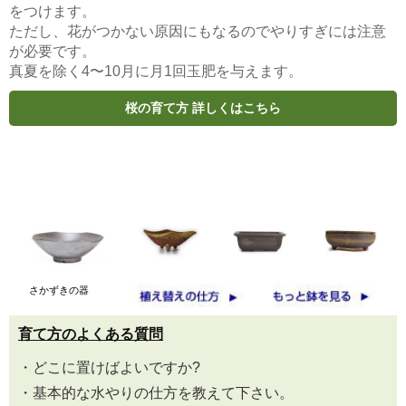
をつけます。
評価：★★★★★
ただし、花がつかない原因にもなるのでやりすぎには注意
が必要です。
桜の2本立ち(旭山桜) さかずきの器
真夏を除く4〜10月に月1回玉肥を与えます。
とても丁寧な包装で関心しました。開花はまだで
桜の育て方 詳しくはこちら
すが、大事にしたいと思います。
桜が開花するのが待ち遠しいです。盆栽の育て方
のガイドも同封してあり、ありがとうございまし
た。
だいちゃん 2022/03/26
評価：★★★★
誕生日プレゼント
さかずきの器
3月中順に誕生日プレゼントで頂きました。
育て方のよくある質問
蕾がたくさんついていて、これから咲くのが楽し
みです。
・どこに置けばよいですか?
大事に育てたいと思います。
・基本的な水やりの仕方を教えて下さい。