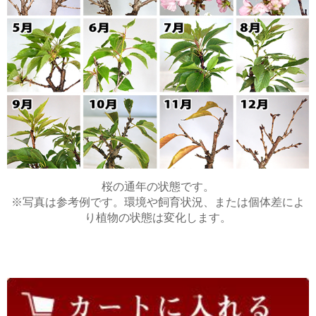
丁寧な梱包で無事届きました。開花はまだです
が、長い趣味にしたいと思います。幼い娘達も喜
んでおり、華が増えたと感じます。
idekenrr 2020/03/18
評価：★★★★★
イメージ以上に素敵♪
無事に開花しました(^ ^)
桜の通年の状態です。
梱包もすごく丁寧にして下さっており、大事に育
※写真は参考例です。環境や飼育状況、または個体差によ
てようと改めて思いました。
り植物の状態は変化します。
写真で見ていた以上に桜自体も素敵ですが、苔と
化粧砂のバランスもすごく良くて、毎朝見るのが
日課になりそうです♪
さくら 2019/04/11
評価：★★★★★