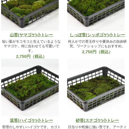
山苔(ヤマゴケ)小トレー
しっぽ苔(シッポゴケ)小トレー
短い葉がモコモコと生えているような
何人かでの苔玉作りや夏休みの自由研
ヤマゴケ。何に合わせても可愛いで
究、ワークショップにもおすすめ。
す。
2,750円（税込）
2,750円（税込）
這苔(ハイゴケ)小トレー
砂苔(スナゴケ)小トレー
管理のしやすいハイゴケです。カゴト
日当りや乾燥に強い苔です。アーティ