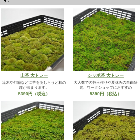
す。
山苔 大トレー
シッポ苔 大トレー
流木や灯籠などに苔をあしらうと和の
大人数での苔玉作りや夏休みの自由研
趣が深まります。
究、ワークショップにおすすめ
5390円（税込）
5390円（税込）