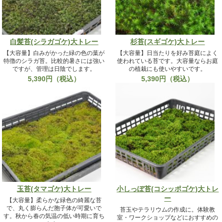
白髪苔(シラガゴケ)大トレー
杉苔(スギゴケ)大トレー
【大容量】白みがかった緑の色の葉が
【大容量】日当たりを好み苔庭によく
特徴のシラガ苔。比較的暑さには強い
使われている苔です。大容量ならお庭
ですが、管理は日陰でします。
の植栽にも使いやすいです。
5,390円（税込）
5,390円（税込）
玉苔(タマゴケ)大トレー
小しっぽ苔(コシッポゴケ)大トレ
ー
【大容量】柔らかな緑色の綺麗な苔
で、丸く膨らんだ胞子体が可愛いで
苔玉やテラリウムの作成に。体験教
す。秋から春の気温の低い時期に育ち
室・ワークショップなどにおすすめの