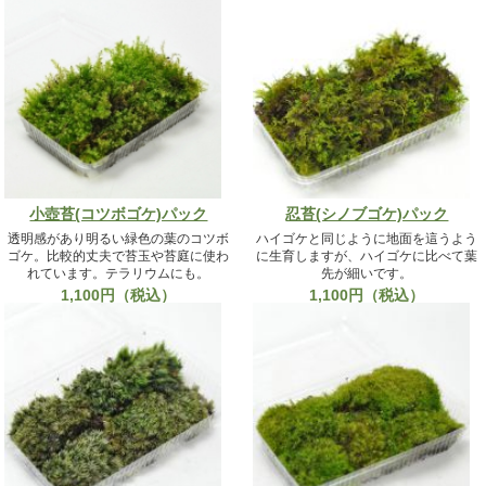
小壺苔(コツボゴケ)パック
忍苔(シノブゴケ)パック
透明感があり明るい緑色の葉のコツボ
ハイゴケと同じように地面を這うよう
ゴケ。比較的丈夫で苔玉や苔庭に使わ
に生育しますが、ハイゴケに比べて葉
れています。テラリウムにも。
先が細いです。
1,100円（税込）
1,100円（税込）