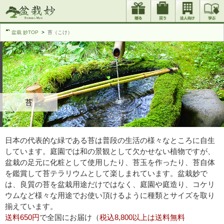
盆栽 妙TOP
苔（こけ）
苔
日本の代表的な緑である苔は普段の生活の様々なところに自生
しています。庭園では和の景観として欠かせない植物ですが、
盆栽の足元に化粧として使用したり、苔玉を作ったり、苔自体
を鑑賞して苔テラリウムとして楽しまれています。盆栽妙で
は、良質の苔を盆栽用途だけではなく、庭園や庭造り、コケリ
ウムなど様々な用途でお使い頂けるように種類とサイズを取り
揃えています。
送料650円
で全国にお届け（
税込8,800以上は送料無料