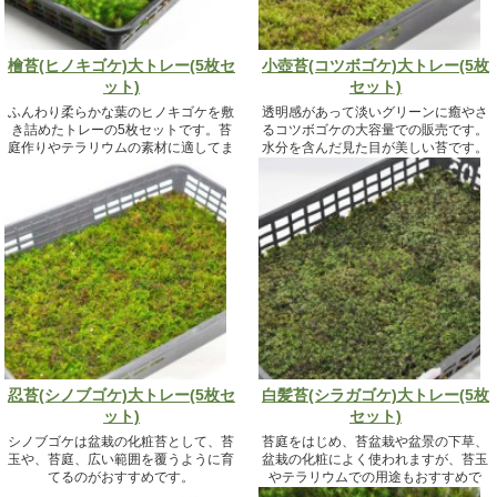
檜苔(ヒノキゴケ)大トレー(5枚セ
小壺苔(コツボゴケ)大トレー(5枚
ット)
セット)
ふんわり柔らかな葉のヒノキゴケを敷
透明感があって淡いグリーンに癒やさ
き詰めたトレーの5枚セットです。苔
るコツボゴケの大容量での販売です。
庭作りやテラリウムの素材に適してま
水分を含んだ見た目が美しい苔です。
す。
19,800円（税込）
19,800円（税込）
忍苔(シノブゴケ)大トレー(5枚セ
白髪苔(シラガゴケ)大トレー(5枚
ット)
セット)
シノブゴケは盆栽の化粧苔として、苔
苔庭をはじめ、苔盆栽や盆景の下草、
玉や、苔庭、広い範囲を覆うように育
盆栽の化粧によく使われますが、苔玉
てるのがおすすめです。
やテラリウムでの用途もおすすめで
す。