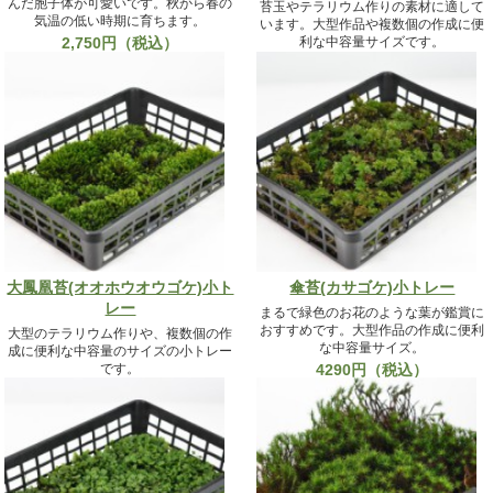
んだ胞子体が可愛いです。秋から春の
苔玉やテラリウム作りの素材に適して
気温の低い時期に育ちます。
います。大型作品や複数個の作成に便
2,750円（税込）
利な中容量サイズです。
3190円（税込）
大鳳凰苔(オオホウオウゴケ)小ト
傘苔(カサゴケ)小トレー
レー
まるで緑色のお花のような葉が鑑賞に
おすすめです。大型作品の作成に便利
大型のテラリウム作りや、複数個の作
な中容量サイズ。
成に便利な中容量のサイズの小トレー
です。
4290円（税込）
4290円（税込）