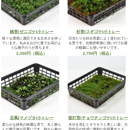
銭苔(ゼニゴケ)小トレー
杉苔(スギゴケ)小トレー
様々な環境に適応できる丈夫さを持っ
日当たりを好み苔庭によく使われてい
ています。丸みをおびた葉でお花のよ
る苔です。比較的乾燥に強いのでお庭
うな胞子のうが育ちます。
の植栽にも使いやすいです。
2,200円（税込）
2,750円（税込）
豆蔦(マメヅタ)小トレー
提灯苔(チョウチンゴケ)小トレー
柔らかな緑色の綺麗な苔で、丸く膨ら
水分を含むとキラキラと美しい姿。大
んだ胞子体が可愛いです。秋から春の
型作品の作成に便利な中容量サイズ。