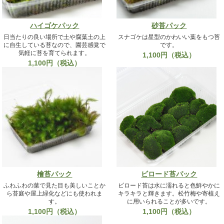
ハイゴケパック
砂苔パック
日当たりの良い場所で土や腐葉土の上
スナゴケは星型のかわいい葉をもつ苔
に自生している苔なので、園芸感覚で
です。
気軽に苔を育てられます。
1,100円（税込）
1,100円（税込）
檜苔パック
ビロード苔パック
ふわふわの葉で見た目も美しいことか
ビロード苔は水に濡れると色鮮やかに
ら苔庭や屋上緑化などにも使われま
キラキラと輝きます。松竹梅や寄植え
す。
に用いられることが多いです。
1,100円（税込）
1,100円（税込）