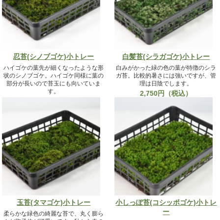
忍苔(シノブゴケ)小トレー
白髪苔(シラガゴケ)小トレー
ハイゴケの葉先が細くなったような形
白みがかった緑の色の葉が特徴のシラ
状のシノブゴケ。ハイゴケ同様に葉の
ガ苔。比較的暑さには強いですが、管
部分が長いので苔玉にも向いていま
理は日陰でします。
す。
2,750円（税込）
2,750円（税込）
玉苔(タマゴケ)小トレー
小しっぽ苔(コシッポゴケ)小トレ
ー
柔らかな緑色の綺麗な苔で、丸く膨ら