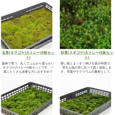
19,800円（税込）
19,800円（税込）
玉苔(タマゴケ)大トレー(5枚セッ
杉苔(スギゴケ)大トレー(5枚セッ
ト)
ト)
森林で育つ、丸くてふんわり柔らかい
硬い葉とまっすぐ伸びる茎が特徴で、
タマゴケのトレー5枚セットです。一
背丈も他の苔に比べて高く成長しま
度にたくさん必要な方におすすめで
す。苔庭やテラリウムの素材として。
す。
19,800円（税込）
19,800円（税込）