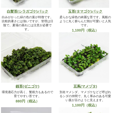
白髪苔(シラガゴケ)パック
玉苔(タマゴケ)パック
白みがかった緑の色の葉が特徴です。
柔らかな緑色の綺麗な苔です。風船の
比較的暑さには強いですが、管理は日
ように丸く膨らんだ朔が可愛いと人気
陰で。夏場の蒸れには注意が必要で
です。
す。
1,100円（税込）
1,100円（税込）
銭苔(ゼニゴケ)
豆蔦(マメヅタ)
環境適応力が高く、繁殖力もあるので
別名マメシダ、マメゴケなどど呼ばれ
育てやすい苔です。
るシダの仲間で、丸く厚みのある可愛
い葉が豆のように見えます。
880円（税込）
1,100円（税込）