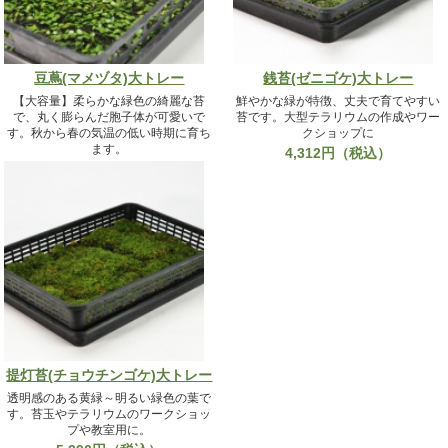
豆蔦(マメヅタ)大トレー
銭苔(ゼニゴケ)大トレー
【大容量】柔らかな緑色の綺麗な苔
鮮やかな緑が特徴、丈夫で育てやすい
で、丸く膨らんだ胞子体が可愛いで
苔です。大型テラリウムの作成やワー
す。秋から春の気温の低い時期に育ち
クショップに
ます。
4,312円（税込）
5,390円（税込）
提灯苔(チョウチンゴケ)大トレー
透明感のある黄緑～明るい緑色の葉で
す。苔玉やテラリウムのワークショッ
プや教室用に。