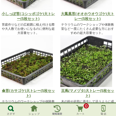
小しっぽ苔(コシッポゴケ)大トレ
大鳳凰苔(オオホウオウゴケ)大ト
ー(5枚セット)
レー(5枚セット)
苔庭作りなどの広範囲に植え付ける際
テラリウムのワークショップや体験教
や大人数でお使いになるのに便利な超
室など一度にたくさん必要な方におす
大容量セット。
すめの超大容量セット。
23760円（税込）
33264円（税込）
傘苔(カサゴケ)大トレー(5枚セッ
豆蔦(マメヅタ)大トレー(5枚セッ
ト)
ト)
テラリウムのワークショップや体験教
木の幹や岩肌に着生して這うように成
0
室など一度にたくさん必要な方におす
長する豆ヅタの超大容量です。
すめの超大容量セット。
19,800円（税込）
33264円（税込）