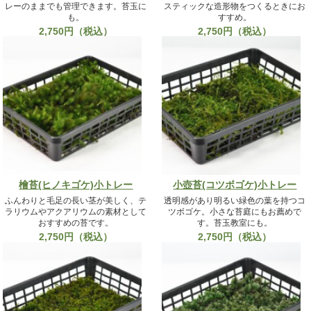
レーのままでも管理できます。苔玉に
スティックな造形物をつくるときにお
も。
すすめ。
2,750円（税込）
2,750円（税込）
檜苔(ヒノキゴケ)小トレー
小壺苔(コツボゴケ)小トレー
ふんわりと毛足の長い茎が美しく、テ
透明感があり明るい緑色の葉を持つコ
ラリウムやアクアリウムの素材として
ツボゴケ。小さな苔庭にもお薦めで
おすすめの苔です。
す。苔玉教室にも。
2,750円（税込）
2,750円（税込）