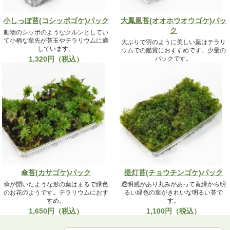
小しっぽ苔(コシッポゴケ)パック
大鳳凰苔(オオホウオウゴケ)パッ
ク
動物のシッポのようなクルンとしてい
て小柄な葉先が苔玉やテラリウムに適
大ぶりで羽のように美しい葉はテラリ
しています。
ウムでの鑑賞におすすめです。少量の
1,320円（税込）
パックです。
1,650円（税込）
傘苔(カサゴケ)パック
提灯苔(チョウチンゴケ)パック
傘が開いたような形の葉はまるで緑色
透明感があり丸みがあって黄緑から明
のお花のようです。テラリウムにおす
るい緑色の葉がきれいな明るい苔で
すめ。
す。
1,650円（税込）
1,100円（税込）