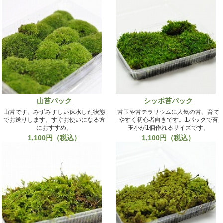
山苔パック
シッポ苔パック
山苔です。みずみすしい保水した状態
苔玉や苔テラリウムに人気の苔。育て
でお送りします。すぐお使いになる方
やすく初心者向きです。1パックで苔
におすすめ。
玉小が1個作れるサイズです。
1,100円（税込）
1,100円（税込）