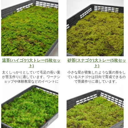
19,800円（税込）
這苔(ハイゴケ)大トレー(5枚セッ
砂苔(スナゴケ)大トレー(5枚セッ
ト)
ト)
太くしっかりとしていて毛足の長い葉
小さな星が密集したような葉の形をし
が苔玉作りに適しています。ワークシ
ているスナゴケは日向で育成できるの
ョップや体験教室などのイベントに
で苔庭作りに適しています。
も。
19,800円（税込）
19,800円（税込）