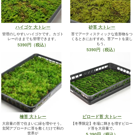
ハイゴケ 大トレー
砂苔 大トレー
管理のしやすいハイゴケです。カゴト
苔でアーティスティックな造形物をつ
レーのままでも管理できます。
くるときにおすすめ。苔アートを楽し
もう。
5390円（税込）
5390円（税込）
檜苔 大トレー
ビロード苔 大トレー
大容量の苔で住まいに緑を増やそう。
【冬季限定】冬場に輝きを増すビロー
玄関アプローチに苔を敷くだけで和の
ド苔を大容量で。
世界が
5,390円（税込）