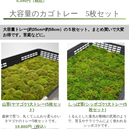
5,390円（税込）
大容量のカゴトレー 5枚セット
大容量トレー(約35cm×約58cm）の５枚セット。まとめ買いで大変
お得です。苔庭などに。
山苔(ヤマゴケ)大トレー(5枚セッ
しっぽ苔(シッポゴケ)大トレー(5
ト)
枚セット)
森林で育つ、丸くてふんわり柔らかい
くるんとした葉先が動物の尻尾のよう
タマゴケのトレー5枚セットです。
で、苔玉やテラリウムによく使われる
シッポゴケです。
19,800円（税込）