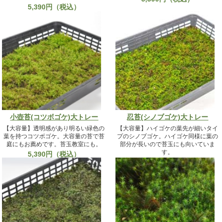
5,390円（税込）
小壺苔(コツボゴケ)大トレー
忍苔(シノブゴケ)大トレー
【大容量】透明感があり明るい緑色の
【大容量】ハイゴケの葉先が細いタイ
葉を持つコツボゴケ。大容量の苔で苔
プのシノブゴケ。ハイゴケ同様に葉の
庭にもお薦めです。苔玉教室にも。
部分が長いので苔玉にも向いていま
す。
5,390円（税込）
5,390円（税込）