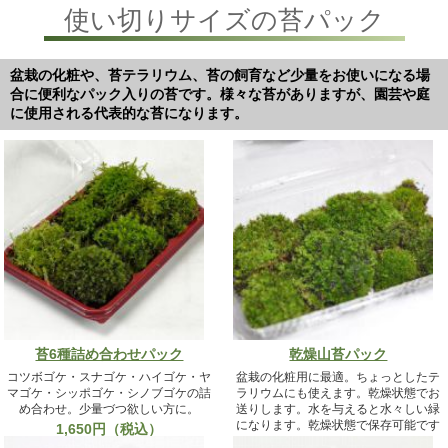
使い切りサイズの苔パック
盆栽の化粧や、苔テラリウム、苔の飼育など少量をお使いになる場
合に便利なパック入りの苔です。様々な苔がありますが、園芸や庭
に使用される代表的な苔になります。
苔6種詰め合わせパック
乾燥山苔パック
コツボゴケ・スナゴケ・ハイゴケ・ヤ
盆栽の化粧用に最適。ちょっとしたテ
マゴケ・シッポゴケ・シノブゴケの詰
ラリウムにも使えます。乾燥状態でお
め合わせ。少量づつ欲しい方に。
送りします。水を与えると水々しい緑
になります。乾燥状態で保存可能です
1,650円（税込）
715円（税込）