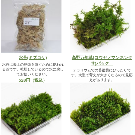
水苔(ミズゴケ)
高野万年草(コウヤノマンネング
サ)パック
水苔は表土の乾燥を防ぐために使われ
る苔です。乾燥しているので水に戻し
テラリウムでの苔鑑賞にぴったりで
てお使いください。
す。大型で背丈が大きくなるので見応
528円（税込）
えがあります。
2,420円（税込）