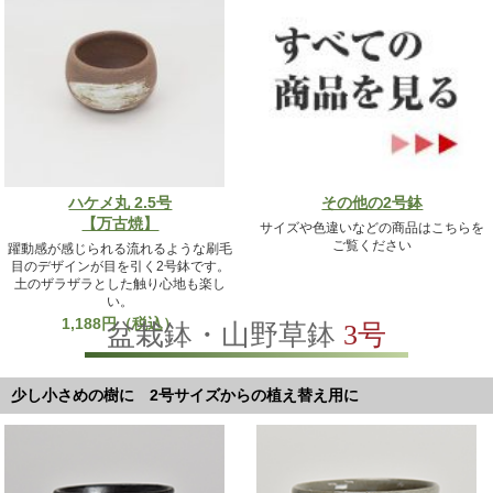
ハケメ丸 2.5号
その他の2号鉢
【万古焼】
サイズや色違いなどの商品はこちらを
ご覧ください
躍動感が感じられる流れるような刷毛
目のデザインが目を引く2号鉢です。
土のザラザラとした触り心地も楽し
い。
1,188円（税込）
盆栽鉢・山野草鉢
3号
少し小さめの樹に 2号サイズからの植え替え用に