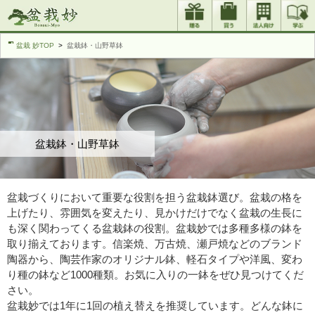
盆栽 妙TOP
盆栽鉢・山野草鉢
盆栽鉢・山野草鉢
盆栽づくりにおいて重要な役割を担う盆栽鉢選び。盆栽の格を
上げたり、雰囲気を変えたり、見かけだけでなく盆栽の生長に
も深く関わってくる盆栽鉢の役割。盆栽妙では多種多様の鉢を
取り揃えております。信楽焼、万古焼、瀬戸焼などのブランド
陶器から、陶芸作家のオリジナル鉢、軽石タイプや洋風、変わ
り種の鉢など1000種類。お気に入りの一鉢をぜひ見つけてくだ
さい。
盆栽妙では1年に1回の植え替えを推奨しています。どんな鉢に