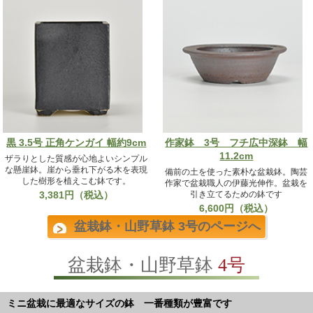
4,803円（税込）
黒 3.5号 正角ケンガイ 幅約9cm
作家鉢 3号 フチ広中深鉢 幅
11.2cm
ザラりとした質感が心地よいシンプル
な懸崖鉢。崖から垂れ下がる木を表現
備前の土を使った素朴な盆栽鉢。陶芸
した樹形を植えこむ鉢です。
作家で盆栽職人の伊藤光伸作。盆栽を
3,381円（税込）
引き立てるための鉢です
6,600円（税込）
盆栽鉢・山野草鉢 3号のページへ
盆栽鉢・山野草鉢
4号
ミニ盆栽に最適なサイズの鉢 一番種類が豊富です