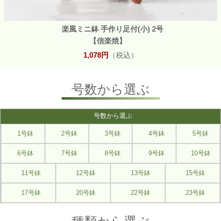
楽風ミニ鉢 手作り足付(小) 2号
【信楽焼】
1,078円
（税込）
号数から選ぶ
号数から選ぶ
1号鉢
2号鉢
3号鉢
4号鉢
5号鉢
6号鉢
7号鉢
8号鉢
9号鉢
10号鉢
11号鉢
12号鉢
13号鉢
15号鉢
17号鉢
20号鉢
22号鉢
23号鉢