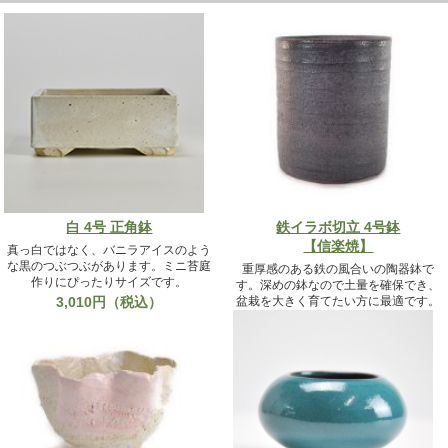
白 4号 正角鉢
鉄イラボ切立 4号鉢
【信楽焼】
真っ白ではなく、バニラアイスのよう
な黒のつぶつぶがあります。ミニ苔庭
重厚感のある鉄の風合いの陶器鉢で
作りにぴったりサイズです。
す。深めの鉢なので土量を確保でき、
3,010円（税込）
盆栽を大きく育てたい方に最適です。
3,300円（税込）