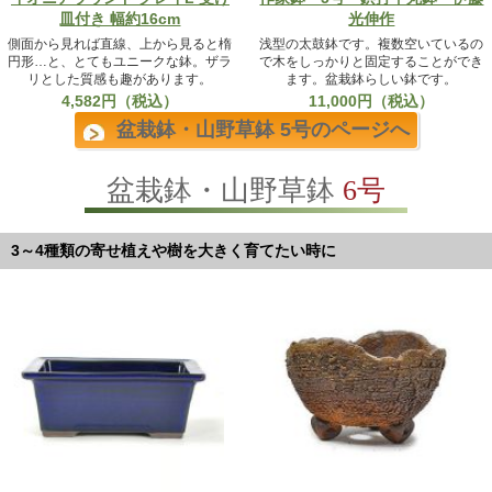
皿付き 幅約16cm
光伸作
側面から見れば直線、上から見ると楕
浅型の太鼓鉢です。複数空いているの
円形…と、とてもユニークな鉢。ザラ
で木をしっかりと固定することができ
リとした質感も趣があります。
ます。盆栽鉢らしい鉢です。
4,582円（税込）
11,000円（税込）
盆栽鉢・山野草鉢 5号のページへ
盆栽鉢・山野草鉢
6号
3～4種類の寄せ植えや樹を大きく育てたい時に