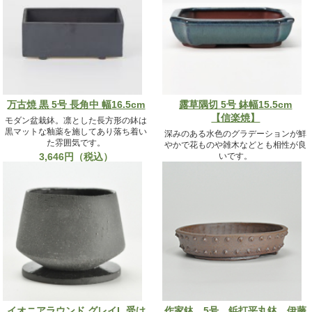
万古焼 黒 5号 長角中 幅16.5cm
露草隅切 5号 鉢幅15.5cm
【信楽焼】
モダン盆栽鉢。凛とした長方形の鉢は
黒マットな釉薬を施してあり落ち着い
深みのある水色のグラデーションが鮮
た雰囲気です。
やかで花ものや雑木などとも相性が良
3,646円（税込）
いです。
4,244円（税込）
イオニアラウンド グレイL 受け
作家鉢 5号 鋲打平丸鉢 伊藤