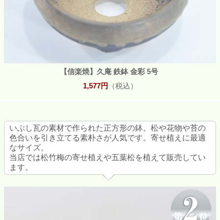
【信楽焼】久庵 鉄鉢 金彩 5号
1,577円
（税込）
いぶし瓦の素材で作られた正方形の鉢。松や花物や苔の
色合いを引き立てる素朴さが人気です。寄せ植えに最適
なサイズ。
当店では松竹梅の寄せ植えや五葉松を植えて販売してい
ます。