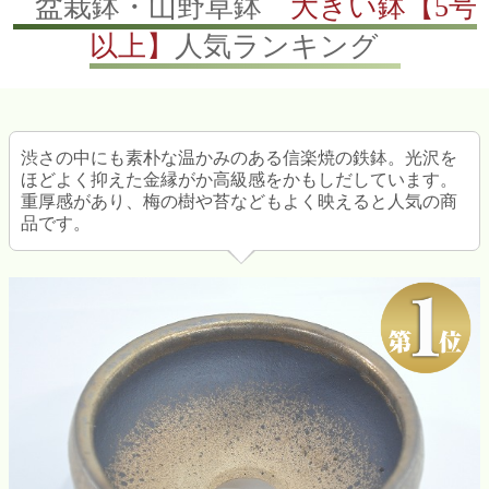
盆栽鉢・山野草鉢
大きい鉢【5号
以上】
人気ランキング
渋さの中にも素朴な温かみのある信楽焼の鉄鉢。光沢を
ほどよく抑えた金縁がか高級感をかもしだしています。
重厚感があり、梅の樹や苔などもよく映えると人気の商
品です。