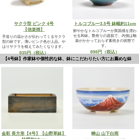
サクラ型 ピンク 4号
トルコブルー3.5号 鉢幅約11cm
【信楽焼】
鮮やかなトルコブルーが異国感を漂わ
せる和鉢。艶有りの器肌で、内側は釉
手造りの温かさが伝わってくるサクラ
薬がかかっておらず素焼きの状態で
型の鉢です。薄いピンク色が上品。や
す。
はりサクラを植えてみたくなります。
898円（税込）
935円（税込）
【4号鉢】作家鉢や個性的な鉢、鉢にこだわりたい方にお薦めな鉢
金彩 長方形【4号】【山野草鉢】
蝉山 山下白雨