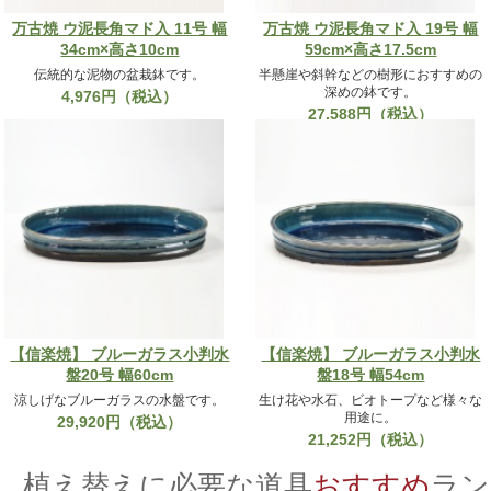
万古焼 ウ泥長角マド入 11号 幅
万古焼 ウ泥長角マド入 19号 幅
34cm×高さ10cm
59cm×高さ17.5cm
伝統的な泥物の盆栽鉢です。
半懸崖や斜幹などの樹形におすすめの
深めの鉢です。
4,976円（税込）
27,588円（税込）
【信楽焼】 ブルーガラス小判水
【信楽焼】 ブルーガラス小判水
盤20号 幅60cm
盤18号 幅54cm
涼しげなブルーガラスの水盤です。
生け花や水石、ビオトープなど様々な
用途に。
29,920円（税込）
21,252円（税込）
植え替えに必要な道具
おすすめ
ラン