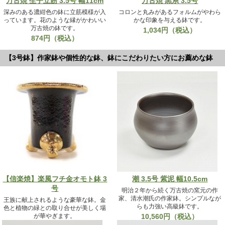
万古焼 生子立筋 3.5号 幅11cm
万古焼 黒系 3.5号
深みのある濃紺色の鉢に立筋模様が入
コロンと丸みがあるフォルムがやわら
っています。花のような縁がかわいい
かな印象を与える鉢です。
万古焼の鉢です。
1,034円（税込）
874円（税込）
【3号鉢】作家鉢や個性的な鉢、鉢にこだわりたい方にお薦めな鉢
【信楽焼】楽風フチ金オモト鉢 3
潮 3.5号 紫泥 幅10.5cm
号
明治２年から続く万古焼の窯元の作
家、清水潮氏の作家鉢。シンプルなが
王族に献上されるような豪華な鉢。金
らも力強い高級鉢です。
色と植物の緑との取り合せが美しく場
が華やぎます。
10,560円（税込）