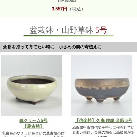
3,557円
（税込）
盆栽鉢・山野草鉢
5号
余裕を持って育てたい時に 小さめの樹の寄植えに
鉢クリーム5号
【信楽焼】久庵 鉄鉢 金彩 5号
【萬古焼】
滋賀県甲賀市信楽を中心に作られてい
る渋い鉄鉢。金縁の釉薬は高級感があ
乳白色のやさしい色合いの萬古焼の盆