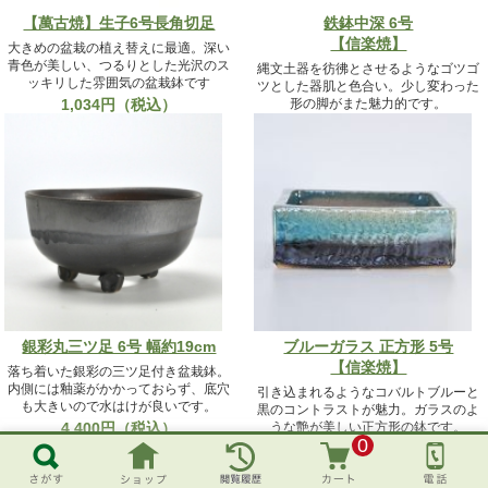
【萬古焼】生子6号長角切足
鉄鉢中深 6号
【信楽焼】
大きめの盆栽の植え替えに最適。深い
青色が美しい、つるりとした光沢のス
縄文土器を彷彿とさせるようなゴツゴ
ッキリした雰囲気の盆栽鉢です
ツとした器肌と色合い。少し変わった
1,034円（税込）
形の脚がまた魅力的です。
2,237円（税込）
銀彩丸三ツ足 6号 幅約19cm
ブルーガラス 正方形 5号
【信楽焼】
落ち着いた銀彩の三ツ足付き盆栽鉢。
内側には釉薬がかかっておらず、底穴
引き込まれるようなコバルトブルーと
も大きいので水はけが良いです。
黒のコントラストが魅力。ガラスのよ
4,400円（税込）
うな艶が美しい正方形の鉢です。
0
4,268円（税込）
盆栽鉢・山野草鉢 6号のページへ