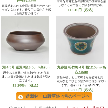
鉢幅約12cm
有名な葛飾北斎の浮世絵の世界観を楽
しむことができる手描き絵付け鉢。
高級感あふれる金彩の釉薬がかかった
モダンな鉢です。作り手の温かさを感
11,616円（税込）
じる長方形の鉢です
5,316円（税込）
潮 4.5号 紫泥 幅13.5cm×高7cm
九谷焼 松竹梅 4号 幅12.5cm×高
さ7.8cm
歴史ある窯元で焼き上げられた作家
鉢。上質で洗練された鉢は盆栽を引き
縁起が良いとして有名な松竹梅と鳥、
立てます。
花がひとつひとつ窓の中に描かれてい
13,200円（税込）
ます。趣深い深い色合いです。
13,860円（税込）
盆栽鉢・山野草鉢 4号のページへ