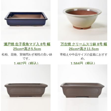
瀬戸焼 生子長角マド入 8号 幅
万古焼 クリームスリ鉢 8号 幅
25cm×高さ5.5cm
26cm×高さ11.5cm
松柏、花物、実物問わず相性の良い鉢
寄植えや中品サイズの盆栽におすす
です。
め。
1,467円（税込）
1,584円（税込）