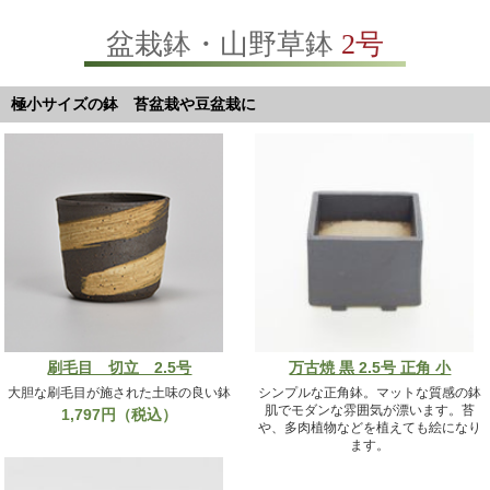
盆栽鉢・山野草鉢
2号
極小サイズの鉢 苔盆栽や豆盆栽に
刷毛目 切立 2.5号
万古焼 黒 2.5号 正角 小
大胆な刷毛目が施された土味の良い鉢
シンプルな正角鉢。マットな質感の鉢
肌でモダンな雰囲気が漂います。苔
1,797円（税込）
や、多肉植物などを植えても絵になり
ます。
2,618円（税込）