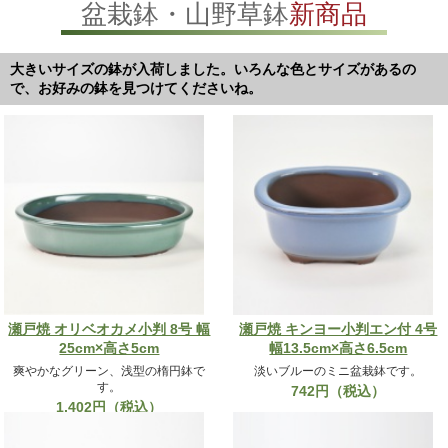
盆栽鉢・山野草鉢
新商品
大きいサイズの鉢が入荷しました。いろんな色とサイズがあるの
で、お好みの鉢を見つけてくださいね。
瀬戸焼 オリベオカメ小判 8号 幅
瀬戸焼 キンヨー小判エン付 4号
25cm×高さ5cm
幅13.5cm×高さ6.5cm
爽やかなグリーン、浅型の楕円鉢で
淡いブルーのミニ盆栽鉢です。
す。
742円（税込）
1,402円（税込）