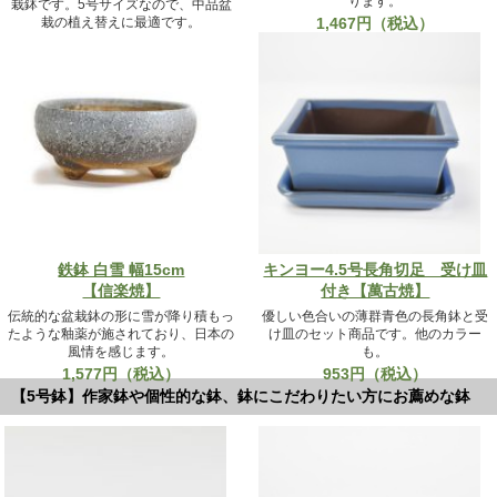
ります。
栽鉢です。5号サイズなので、中品盆
栽の植え替えに最適です。
1,467円（税込）
814円（税込）
鉄鉢 白雪 幅15cm
キンヨー4.5号長角切足 受け皿
【信楽焼】
付き【萬古焼】
伝統的な盆栽鉢の形に雪が降り積もっ
優しい色合いの薄群青色の長角鉢と受
たような釉薬が施されており、日本の
け皿のセット商品です。他のカラー
風情を感じます。
も。
1,577円（税込）
953円（税込）
【5号鉢】作家鉢や個性的な鉢、鉢にこだわりたい方にお薦めな鉢