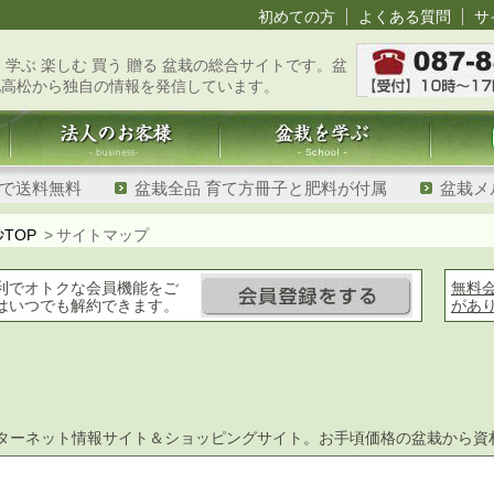
初めての方
よくある質問
サ
 学ぶ 楽しむ 買う 贈る 盆栽の総合サイトです。盆
地高松から独自の情報を発信しています。
げで送料無料
盆栽全品 育て方冊子と肥料が付属
盆栽メ
妙TOP
サイトマップ
利でオトクな会員機能をご
無料
はいつでも解約できます。
があ
ターネット情報サイト＆ショッピングサイト。お手頃価格の盆栽から資