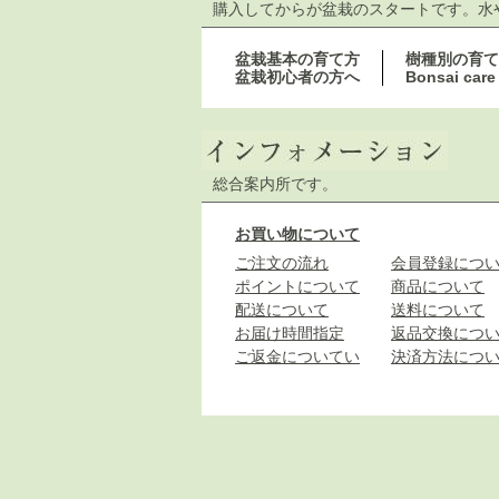
購入してからが盆栽のスタートです。水
盆栽基本の育て方
樹種別の育て
盆栽初心者の方へ
Bonsai care
総合案内所です。
お買い物について
ご注文の流れ
会員登録につ
ポイントについて
商品について
配送について
送料について
お届け時間指定
返品交換につ
ご返金についてい
決済方法につ