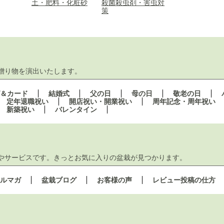
土・肥料・化粧砂
殺菌殺虫剤・害虫対
策
贈り物を演出いたします。
＆カード
結婚式
父の日
母の日
敬老の日
定年退職祝い
開店祝い・開業祝い
周年記念・周年祝い
新築祝い
バレンタイン
やサービスです。きっとお気に入りの盆栽が見つかります。
ルマガ
盆栽ブログ
お客様の声
レビュー投稿の仕方