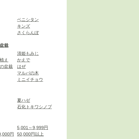
ベニシタン
キンズ
さくらんぼ
盆栽
清姫もみじ
植え
かえで
の盆栽
はぜ
マルバの木
ミニイチョウ
夏ハゼ
石化トキワシノブ
5,001～9,999円
0,000円
50,000円以上