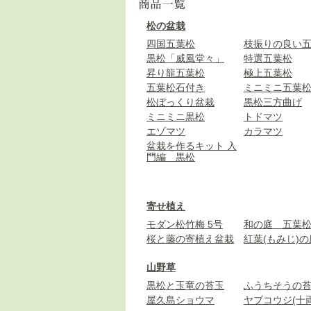
松の盆栽
四国五葉松
枝振りの良い
黒松「威風堂々」
特選五葉松
昇り龍五葉松
極上五葉松
五葉松石付き
ミニミニ五葉
松ぼっくり盆栽
黒松三方曲げ
ミニミニ黒松
トドマツ
エゾマツ
カラマツ
盆栽を作るキット 入
門編 黒松
寄せ植え
モダン松竹梅 5号
和の庭 五葉
桜と藤の寄植え盆栽
紅葉(もみじ)の
山野草
黒松と玉竜の苔玉
ふうちそうの
屋久島ショウマ
ヤブコウジ(十両