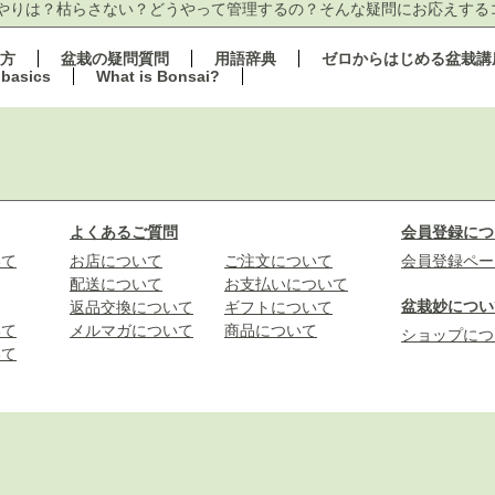
やりは？枯らさない？どうやって管理するの？そんな疑問にお応えする
方
盆栽の疑問質問
用語辞典
ゼロからはじめる盆栽講
 basics
What is Bonsai?
よくあるご質問
会員登録につ
いて
お店について
ご注文について
会員登録ペー
配送について
お支払いについて
盆栽妙につい
返品交換について
ギフトについて
いて
メルマガについて
商品について
ショップにつ
いて