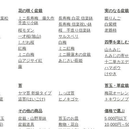
花の咲く盆栽
実のなる盆栽
五葉松
ミニ長寿梅 藤久作
長寿梅 白花 信楽鉢
姫りんご
手造り小鉢
長寿梅 信楽祝い鉢
白紫檀
桜モダン
桜 手造り信楽鉢
老爺柿
松
一才桜(旭山)
サルスベリ
四季を楽しむ
しだれ桜
白梅
紅梅
ミニ紅梅
山もみじ
ミニ白梅
ミニ睡蓮木の盆栽
もみじの寄せ
山アジサイ紅
あじさい藍姫
十二単カエデ
藤
ハマボウ
けやき
苔
苔玉・草盆栽
松
ヤマ苔 乾燥タイプ
しっぽ苔
梅花オーレン
庭
這苔(はいごけ)
ヒノキゴケ
トキワシノブ
その他の商品
価格で選ぶ
苔玉
盆栽・山野草鉢
苔玉のお皿
5,000円以下
)
盆栽道具
敷物・花台
10,000円～5