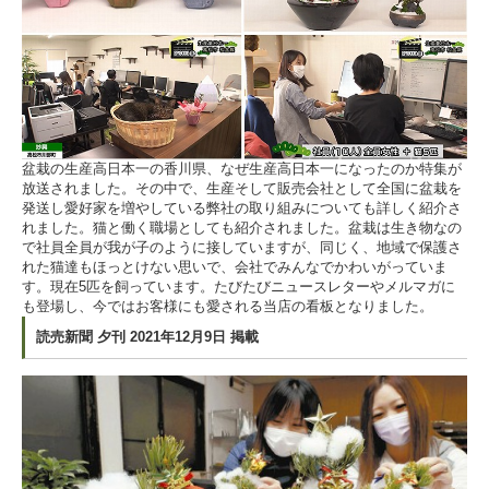
盆栽の生産高日本一の香川県、なぜ生産高日本一になったのか特集が
放送されました。その中で、生産そして販売会社として全国に盆栽を
発送し愛好家を増やしている弊社の取り組みについても詳しく紹介さ
れました。猫と働く職場としても紹介されました。盆栽は生き物なの
で社員全員が我が子のように接していますが、同じく、地域で保護さ
れた猫達もほっとけない思いで、会社でみんなでかわいがっていま
す。現在5匹を飼っています。たびたびニュースレターやメルマガに
も登場し、今ではお客様にも愛される当店の看板となりました。
読売新聞 夕刊 2021年12月9日 掲載