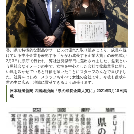
香川県で特徴的な製品やサービスの優れた取り組みにより、成長を続
けている中小企業を表彰する「かがわ成長する企業大賞」の表彰式が
2月3日に県庁で行われ、弊社は奨励部門に選出されました。盆栽とい
う男社会なイメージの中で、女性を中心とした会社で盆栽業界に新し
い風を吹かせていると評価を頂いたことにスタッフみんなで喜びまし
た。社長をはじめ、スタッフもすべて女性の会社です。今後も盆栽を
世の中に広め、地域に貢献できるよう頑張ります。
日本経済新聞 四国経済面「県の成長企業大賞に」2021年3月18日掲
載