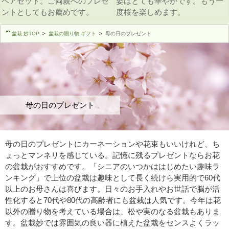
ペアセット。ご両親へのプレゼ
姿はとても華やかです。もう一
ントとしてもお薦めです。
度桜を楽しめます。
盆栽 妙TOP
盆栽の贈り物 ギフト
母の日のプレゼント
母の日のプレゼント
母の日のプレゼントにカーネーションや花束もいいけれど、ち
ょっとマンネリを感じている。記憶に残るプレゼントならお花
の盆栽がおすすめです。「シニアのいつかははじめたい趣味ラ
ンキング」で上位の盆栽は趣味として長く続けら実用的で60代
以上のお母さんは喜びます。日々のお手入れやお世話で脳が活
性化すると70代や80代の高齢者にも盆栽は人気です。今年は花
以外の贈り物を考えている場合は、松や実のなる盆栽もありま
す。盆栽妙では雰囲気の良い器に植えた盆栽をセンスよくラッ