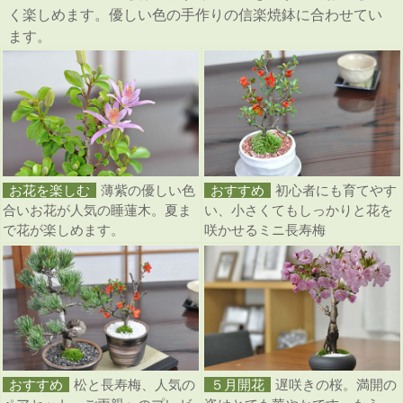
く楽しめます。優しい色の手作りの信楽焼鉢に合わせてい
ます。
お花を楽しむ
薄紫の優しい色
おすすめ
初心者にも育てやす
合いお花が人気の睡蓮木。夏ま
い、小さくてもしっかりと花を
で花が楽しめます。
咲かせるミニ長寿梅
おすすめ
松と長寿梅、人気の
５月開花
遅咲きの桜。満開の