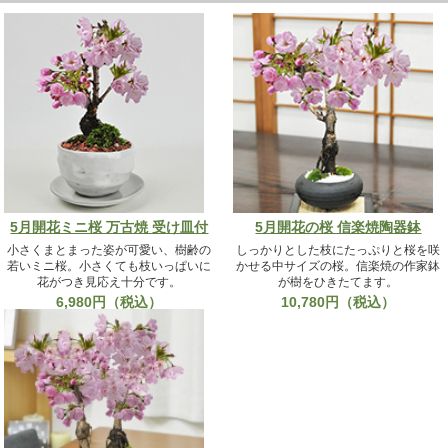
5月開花ミニ桜 万古焼 受け皿付
5月開花の桜 信楽焼陶器鉢
小さくまとまった姿が可愛い、樹齢の
しっかりとした枝にたっぷりと桜を咲
若いミニ桜。小さくても枝いっぱいに
かせる中サイズの桜。信楽焼の作家鉢
花がつき見応え十分です。
が樹をひきたてます。
6,980円（税込）
10,780円（税込）