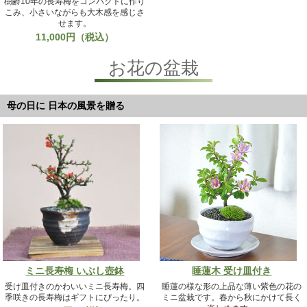
樹齢10年の長寿梅をコンパクトに作り
こみ、小さいながらも大木感を感じさ
せます。
11,000円（税込）
お花の盆栽
母の日に 日本の風景を贈る
ミニ長寿梅 いぶし壺鉢
睡蓮木 受け皿付き
受け皿付きのかわいいミニ長寿梅。四
睡蓮の様な形の上品な薄い紫色の花の
季咲きの長寿梅はギフトにぴったり。
ミニ盆栽です。春から秋にかけて長く