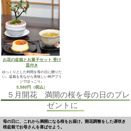
お花の盆栽とお菓子セット 受け
皿付き
ゆっくりとした時間を母の日に贈りた
い。盆栽を見ながら美味しい神戸プリ
ンでほっこり。
5,580円（税込）
５月開花 満開の桜を母の日のプレ
ゼントに
母の日に、これから満開になる桜をお届け。開花調整をした遅咲き
桜盆栽でお母さんを喜ばせよう。