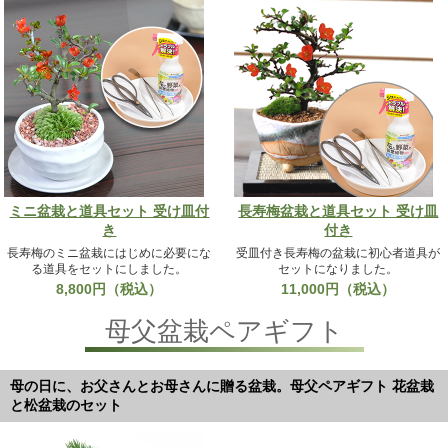
ミニ盆栽と道具セット 受け皿付
長寿梅盆栽と道具セット 受け皿
き
付き
長寿梅のミニ盆栽にはじめに必要にな
受皿付き長寿梅の盆栽に初心者道具が
る道具をセットにしました。
セットになりました。
8,800円（税込）
11,000円（税込）
母父盆栽ペアギフト
母の日に、お父さんとお母さんに贈る盆栽。母父ペアギフト 花盆栽
と松盆栽のセット