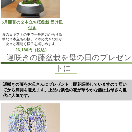
5月開花の２本立ち桜盆栽 受け皿
付き
母の日ギフトの中で一番迫力があり豪
華な２本立ちの桜。２本の大きな桜が
次々と花開く様子を楽しめます。
26,180円（税込）
遅咲きの藤盆栽を母の日のプレゼン
トに
遅咲きの藤をお母さんにプレゼント！開花調整していますので届い
てから満開を迎えます。上品な紫色の花が華やかな藤はお母さん世
代に人気です。