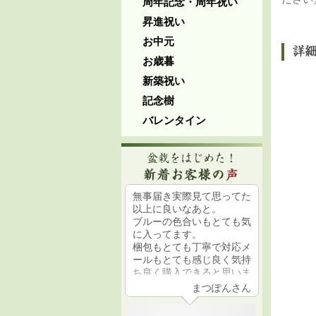
周年記念・周年祝い
昇進祝い
お中元
お歳暮
新築祝い
記念樹
バレンタイン
注文してすぐ発送いただけ
無事届き実際見て思ってた
お誕生日
助かりまします。
以上に良いなあと。
たちから
ブルーの色合いもとても気
した。ガ
山野草用の鉢と土を買いま
に入ってます。
でも、盆
した。大切に育てます。
梱包もとても丁寧で対応メ
いらしい
ールもとても感じ良く気持
らさない
ち良く購入できると思いま
育てます
す。
まささん
まつぽんさん
コスパも考えるとかなり良
い鉢だと思います。