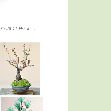
るようにジ
入っている
もそのまま
。 利用者
えているお
ました。鉢と化
した。また
上がりとても満
根本に置くと映えます。
いと思いま
いました。
からのお礼
チョリ 2017/09/24
手書きでし
持ちのこも
。
創り出す世界を
すよね。
ommy 2017/07/02