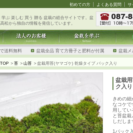
初めての方
よくある質問
サ
 学ぶ 楽しむ 買う 贈る 盆栽の総合サイトです。盆
地高松から独自の情報を発信しています。
げで送料無料
盆栽全品 育て方冊子と肥料が付属
盆栽メ
TOP
苔
山苔
盆栽用苔(ヤマゴケ) 乾燥タイプ パック入り
盆栽用
ク入
きめの細
なコケで
用してい
と苔盆栽
しだしま
1パック