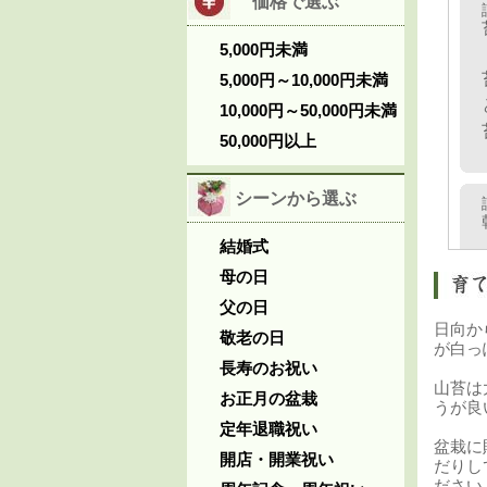
価格で選ぶ
5,000円未満
5,000円～10,000円未満
10,000円～50,000円未満
50,000円以上
シーンから選ぶ
結婚式
母の日
父の日
日向か
敬老の日
が白っ
長寿のお祝い
山苔は
お正月の盆栽
うが良
定年退職祝い
盆栽に
開店・開業祝い
だりし
ださい