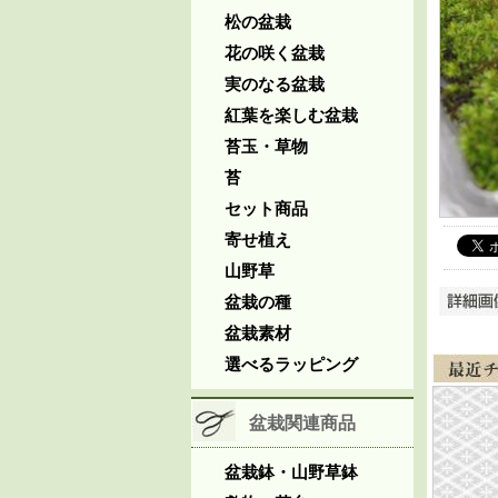
松の盆栽
花の咲く盆栽
実のなる盆栽
紅葉を楽しむ盆栽
苔玉・草物
苔
セット商品
寄せ植え
山野草
盆栽の種
盆栽素材
選べるラッピング
盆栽関連商品
盆栽鉢・山野草鉢