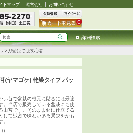
イトマップ
運営会社
お問い合わせ
0
詳細検索
ルマガ登録で脱初心者
苔(ヤマゴケ) 乾燥タイプ パッ
り
かい苔で盆栽の根元に貼るには最適
す。当店で販売している盆栽にも使
る山苔です。そのまま鉢に仕立てる
として緻密で味わいある景観をかも
す。
入り