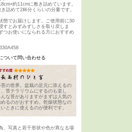
8cm×約11cmに敷き詰めています。
敷き詰めて2杯分くらいの分量です。
状態でお届けします。ご使用前に30
浸すとみずみずしさを取り戻しま
ずつお使いになられる方におすすめ
30A458
について問い合わせる
い苔の世界。盆栽の足元に添えるの
し、苔テラリウムにするのも楽し
ろんな苔がありますがまずは人気の
始めるのがおすすめ。乾燥状態なの
たいときに使えるのが便利です。
為、写真と若干形状や色が異なる場