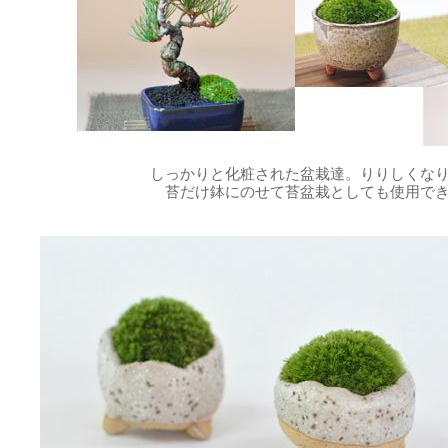
同じ時期に此方からも購入しましたが、健在です。
今年も、新たに追加。輝いてます!
評価：★★★★★
苔盆栽2つ分ありました
しっかりと化粧された盆栽達。りりしくな
コケ坊や苔盆栽が売り切れのため、自分で苔盆栽を作るため購
苔だけ鉢にのせて苔盆栽としても使用で
店長の高村さんのアドバイスもあり、4号、5号の鉢とミニ盆栽
砂で苔盆栽作りにチャレンジしました。
コケ坊風と丸苔寄せ植え風を作り、初めてとしてはよくできて
す。毎朝の水やりは気分的も「ゆったり」できます。成長して
ムに期待しています。
A
評価：★★★★★
1才桜が見栄えするように
烏泥小判型9号と同時購入しました。1才桜2本のまわりに敷