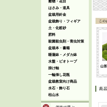
敷物・花台
はさみ・道具
盆栽用針金
盆栽飾り・フィギア
土・化粧砂
肥料
殺菌殺虫剤・害虫対策
盆栽本・書籍
睡蓮鉢・メダカ鉢
水盤・ビオトープ
山苔
掛け軸
一輪挿し花瓶
盆栽教室向け商品
水石・飾り石
枯山水