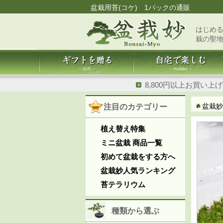
盆栽用苔(コケ) 1パックの通販
はじめる
栽の聖
8,800円以上お買い上
盆栽妙
注目のカテゴリー
植え替え特集
ミニ盆栽 商品一覧
初めて盆栽をする方へ
盆栽妙人気ランキング
苔テラリウム
種類から選ぶ