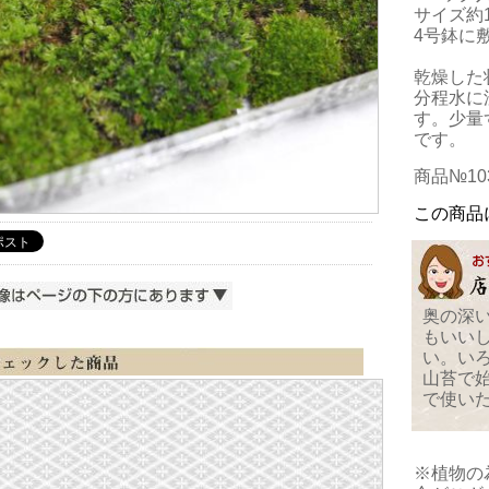
サイズ約1
4号鉢に
乾燥した
分程水に
す。少量
です。
商品№103
この商品
奥の深
もいい
い。い
山苔で
で使い
※植物の