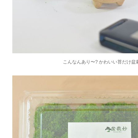
を全体に敷きました。苔の緑が引き立ち、初めて作ったわりに
ています。桜が咲いたら写真館に投稿したいと思います。
ひろお
評価：★★★★★
お勧めです
盆栽用の苔として購入しました。
苔自体も満足いくものであり、包装も丁寧でした。
こんなんあり〜? かわいい苔だけ盆
今後も購入を続けていきたいと思います。
ありがとうございました。
評価：★★★★★
丁寧なサービスです
盆栽用苔のほか鉢、用具等を初めて当店で購入しました。商品
何よりも迅速・丁寧な対応をしていただき感謝しています。お
す。
YukoL