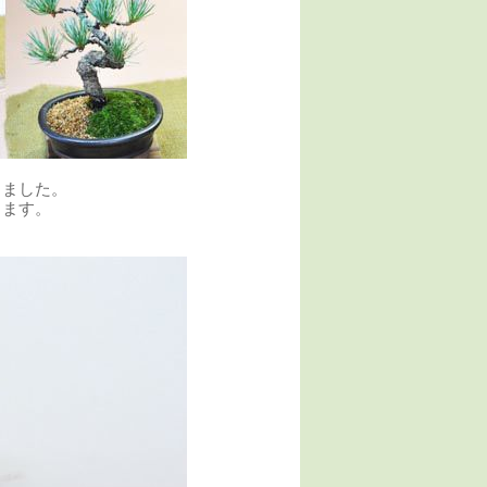
唐変木 2017/05/31
りました。
入しました。
きます。
の土、寒水化粧
と自賛していま
モフモフのドー
kira23 2015/05/12
き詰め、寒水砂