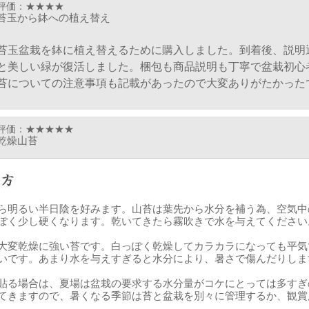
評価：★★★★
苔玉から鉢への植え替え
苔玉盆栽を鉢に植え替えるために購入しました。到着後、説明
と美しい緑が復活しました。梱包も商品説明も丁寧で盆栽初心
苔についての注意事項も記載があったので大変ありがたかった
評価：★★★★★
乾燥山苔
乾燥苔は、使いたい時に水を与えるとの事で購入してから置い
が、使用する分だけ水で戻しました。
盆栽に添えてみましたが、良い感じになりました。
ら明るい半日陰を好みます。山苔は葉先から水分を補う為、空気中
ぽく少し硬くなります。乾いてきたら霧吹きで水を与えてくださ
また、利用させて頂きます。
大変乾燥に強い苔です。白っぽく乾燥してカラカラになっても平気
いです。あまり水を与えすぎると水分により、暑さで傷んだりしま
評価：★★★★★
苔を購入して
貼る場合は、夏場は盆栽の要求する水分量がコケにとっては多すぎ
てきますので、暑くなる季節は苔と盆栽を別々に管理するか、観賞
。