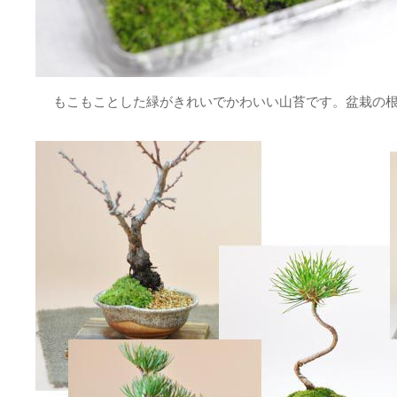
商品は写真にあ
評価：★★★★★
ップ付きの袋に
盆栽初心者ですが
ので、余った分
保存ができます
のことをよく考
他の方のレビューにあったように苔の状態が非常に良いと思い
店だなと思いま
粧砂と一緒に購入して赤松を植え替えましたが雰囲気良く出来
もこもことした緑がきれいでかわいい山苔です。盆栽の
お世話になりた
す。
足しています。今後とも利用させて頂きます。ありがとうござ
丁寧な店長さん
状も、一枚一枚
ょうか、大変気
評価：★★★★★
ったものでした
鉢のなかの自分が創り出す世界。
盆栽初心者ですが、苔を貼ったり添景をのせたりして、自分が
楽しんでいます。たのしみながら盆栽の勉強をするのもありで
t
評価：★★★★★
美しい!
昨年、違うお店から買いましたが、一年持ちませんでした。
#自身の技量の低さがありますが…(汗)