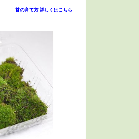
に敷き詰めまし
苔の育て方 詳しくはこちら
秀樹 2020/06/10
に植えました。
栽の鉢がとても
309 2019/03/27
栽をしてい
桜も同時に購入させていた
盆栽初心者ですが、今年
だきましたが
春頃から育てている桧の
ですが、少
どちらも大変満足いたしま
鉢を植え替えする用とし
お店を探し
した♪
購入しました。
たどり着き
写真で想像していたより
ムページの
これからの季節、山もみじ
も、しっかりしていて重
ページを拝
から桜にかけて
もあり、風に飛ばされる
うな少量で
楽しみたいと思います!
配も無さそうです。
ます。
ひろさん
masayaさん
YUTA
由がわかっ
mabo 2018/06/16
ました。