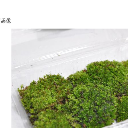
先日苔を二パック購入して、早速水につけた後、ミニ盆栽の鉢
た、見栄えがぐっと良くなり古さや情緒が増しました。
今後も時々購入していきたいと思います。
評価：★★★★★
綺麗で立派
購入してから暫くそのままにしていましたが、先日、盆栽の鉢
事前に説明書きのとおり水を与えましたら見事な緑になり、盆
綺麗で立派になり、大変癒されるものに変わりました。
また、リピート購入したいと思っています。
きらら9
のお祝いに子ども
初めての盆栽です。丁寧に
サツキのミニ盆
プレゼントされま
梱包された
ます。
ーデニングが好き
美しく元気な梅が届きまし
鹿沼土に限らず
評価：★★★★★
栽はど素人。可愛
た。
量で購入できる
初めての盆栽
松のミニ盆栽を枯
育て方も詳しく載っていて
ていて盆栽妙に
ように一生懸命に
大変ありがたく
ました。 ホー
非常に状態が良いかと思いました。
。
大事に育てていこうと思い
店長さんの紹介
ます。
見して、このよ
盆栽を飾るのに十分な量で、余った分は苔テラリウムにしてい
sachiさん
jさん
販売している理
たような気がし