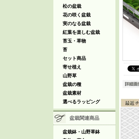
松の盆栽
花の咲く盆栽
実のなる盆栽
紅葉を楽しむ盆栽
苔玉・草物
苔
セット商品
寄せ植え
山野草
盆栽の種
盆栽素材
選べるラッピング
盆栽関連商品
盆栽鉢・山野草鉢