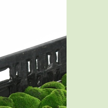
させていた
盆栽初心者ですが、今年の
実がたくさんついてい
春頃から育てている桧の小
た。これから実が赤く
足いたしま
鉢を植え替えする用として
のが楽しみです。
購入しました。
写真で想像していたより
、山もみじ
も、しっかりしていて重さ
もあり、風に飛ばされる心
います!
配も無さそうです。
asayaさん
YUTAさん
椿