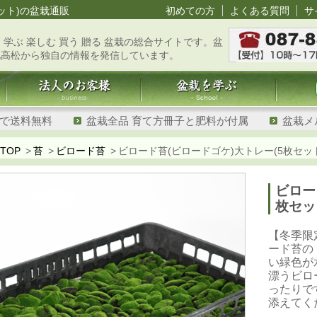
ット)の盆栽通販
初めての方
よくある質問
サ
 学ぶ 楽しむ 買う 贈る 盆栽の総合サイトです。盆
地高松から独自の情報を発信しています。
げで送料無料
盆栽全品 育て方冊子と肥料が付属
盆栽メ
TOP
苔
ビロード苔
ビロード苔(ビロードゴケ)大トレー(5枚セッ
ビロー
枚セッ
【冬季限
ード苔の
い緑色が
漂うビロ
ったりで
添えてく