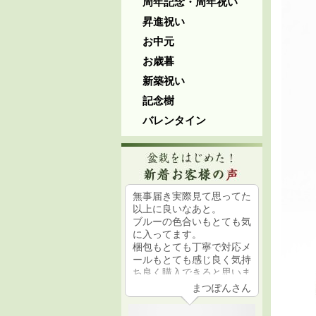
周年記念・周年祝い
昇進祝い
お中元
お歳暮
新築祝い
記念樹
バレンタイン
無事届き実際見て思ってた
お誕生日のお祝いに子ども
初めての
以上に良いなあと。
たちからプレゼントされま
梱包され
ブルーの色合いもとても気
した。ガーデニングが好き
美しく元
に入ってます。
でも、盆栽はど素人。可愛
た。
梱包もとても丁寧で対応メ
いらしい松のミニ盆栽を枯
育て方も
ールもとても感じ良く気持
らさないように一生懸命に
大変あり
ち良く購入できると思いま
育てます。
大事に育
す。
ます。
まつぽんさん
sachiさん
コスパも考えるとかなり良
い鉢だと思います。