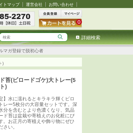
イトマップ
運営会社
お問い合わせ
0
詳細検索
ルマガ登録で脱初心者
ト)
ド苔(ビロードゴケ)大トレー(5
ト)
定】水に濡れるとキラキラ輝くビロ
トレー5枚分の大容量セットです。深
水分を含むとより色濃くなり、気品
ード苔は盆栽や寄植えのお化粧にぴ
す。お正月の寄植えや飾り物にぜひ
ださい。