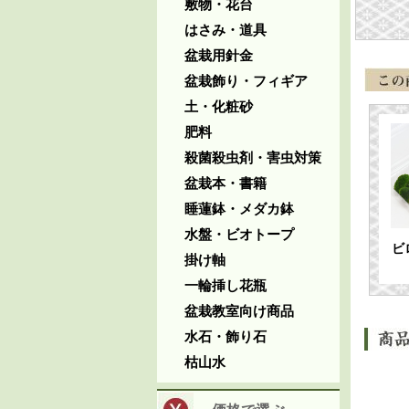
敷物・花台
はさみ・道具
盆栽用針金
盆栽飾り・フィギア
土・化粧砂
肥料
殺菌殺虫剤・害虫対策
盆栽本・書籍
睡蓮鉢・メダカ鉢
水盤・ビオトープ
ビ
掛け軸
一輪挿し花瓶
盆栽教室向け商品
水石・飾り石
枯山水