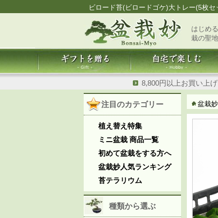
ビロード苔(ビロードゴケ)大トレー(5枚セ
はじめる
栽の聖
8,800円以上お買い上
盆栽妙
注目のカテゴリー
植え替え特集
ミニ盆栽 商品一覧
初めて盆栽をする方へ
盆栽妙人気ランキング
苔テラリウム
種類から選ぶ