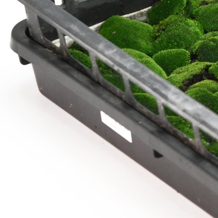
商品は写真にあるようにジ
ップ付きの袋に入っている
ので、余った分もそのまま
保存ができます。 利用者
のことをよく考えているお
店だなと思いました。また
お世話になりたいと思いま
す。
丁寧な店長さんからのお礼
状も、一枚一枚手書きでし
ょうか、大変気持ちのこも
ったものでした。