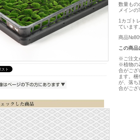
数量もの
メインの
1カゴトレ
ています
商品№809
この商品
※ご注文
※植物の
合がござ
ます。梱
が、落ち
合がござ