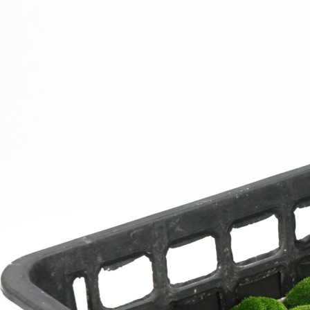
盆栽です。丁寧に
サツキのミニ盆栽をしてい
桜も同時に購入
た
ます。
だきましたが
気な梅が届きまし
鹿沼土に限らずですが、少
どちらも大変満
量で購入できるお店を探し
した♪
詳しく載っていて
ていて盆栽妙にたどり着き
がたく
ました。 ホームページの
これからの季節
てていこうと思い
店長さんの紹介ページを拝
から桜にかけて
見して、このような少量で
楽しみたいと思
jさん
ひろさん
m
販売している理由がわかっ
たような気がしました。