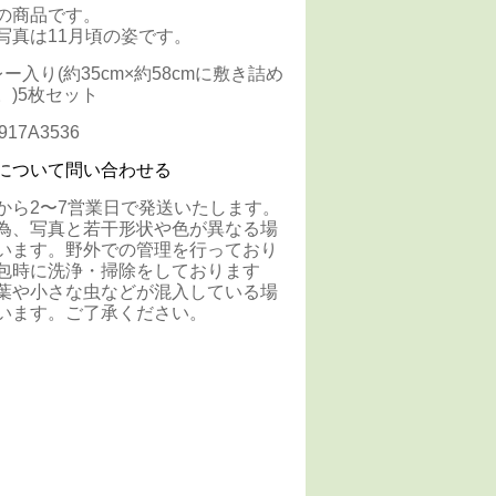
の商品です。
写真は11月頃の姿です。
ー入り(約35cm×約58cmに敷き詰め
。)5枚セット
17A3536
について問い合わせる
から2〜7営業日で発送いたします。
為、写真と若干形状や色が異なる場
います。野外での管理を行っており
包時に洗浄・掃除をしております
葉や小さな虫などが混入している場
います。ご了承ください。