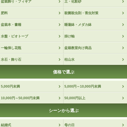
盆栽飾り・フィギア
土・化粧砂
肥料
殺菌殺虫剤・害虫対策
盆栽本・書籍
睡蓮鉢・メダカ鉢
水盤・ビオトープ
掛け軸
一輪挿し花瓶
盆栽教室向け商品
水石・飾り石
枯山水
価格で選ぶ
5,000円未満
5,000円～10,000円未満
10,000円～50,000円未満
50,000円以上
シーンから選ぶ
結婚式
母の日