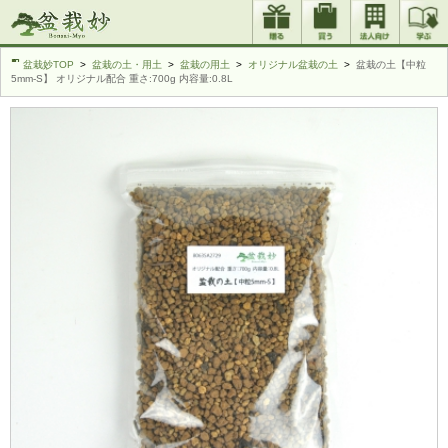
盆栽妙TOP
盆栽の土・用土
盆栽の用土
オリジナル盆栽の土
盆栽の土【中粒
5mm-S】 オリジナル配合 重さ:700g 内容量:0.8L