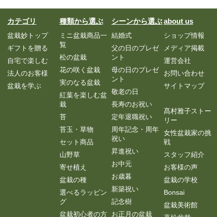
カテゴリ
種類から選ぶ
シーンから選ぶ
about us
盆栽妙トップ
ミニ盆栽商品一
結婚式
ショップ情報
覧
ギフトを贈る
父の日のプレゼ
メディア掲載
松の盆栽
ント
自宅で楽しむ
運営会社
花の咲く盆栽
母の日のプレゼ
法人のお客様
お問い合わせ
ント
実のなる盆栽
盆栽を学ぶ
サイトマップ
敬老の日
紅葉を楽しむ盆
栽
長寿のお祝い
髙村雅子ストー
苔
定年退職祝い
リー
苔玉・草物
周年記念・周年
女性盆栽家の挑
祝い
セット商品
戦
昇進祝い
山野草
スタッフ紹介
お中元
寄せ植え
お客様の声
お歳暮
盆栽の種
盆栽の学校
新築祝い
選べるラッピン
Bonsai
グ
記念樹
盆栽美術館
盆栽初心者の方
お正月の盆栽