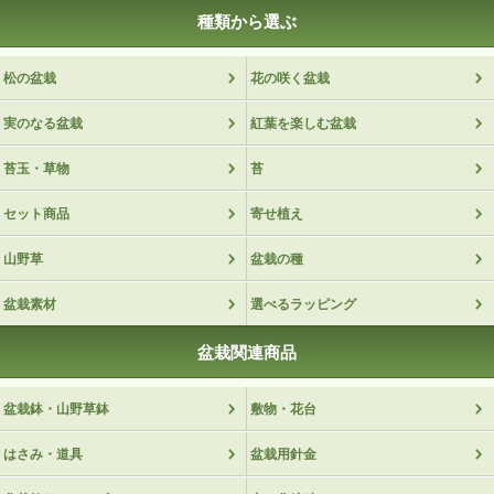
種類から選ぶ
松の盆栽
花の咲く盆栽
実のなる盆栽
紅葉を楽しむ盆栽
苔玉・草物
苔
セット商品
寄せ植え
山野草
盆栽の種
盆栽素材
選べるラッピング
盆栽関連商品
盆栽鉢・山野草鉢
敷物・花台
はさみ・道具
盆栽用針金